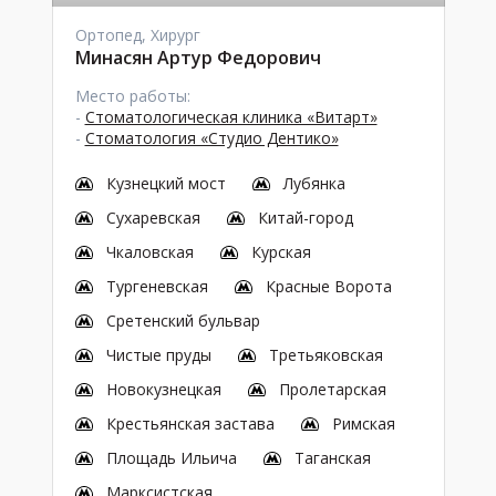
Ортопед, Хирург
Минасян Артур Федорович
Место работы:
-
Стоматологическая клиника «Витарт»
-
Стоматология «Студио Дентико»
Кузнецкий мост
Лубянка
Сухаревская
Китай-город
Чкаловская
Курская
Тургеневская
Красные Ворота
Сретенский бульвар
Чистые пруды
Третьяковская
Новокузнецкая
Пролетарская
Крестьянская застава
Римская
Площадь Ильича
Таганская
Марксистская