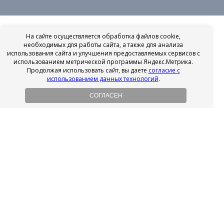
На сайте осуществляется обработка файлов cookie,
необходимых для работы сайта, а также для анализа
использования сайта и улучшения предоставляемых сервисов с
использованием метрической программы Яндекс.Метрика.
Продолжая использовать сайт, вы даете
согласие с
использованием данных технологий
.
СОГЛАСЕН
Рассрочка на имплантацию
Без первоначального взноса!
Подробнее
Осенний ценопад!
Подробнее
Ищешь врача?
Выбери своего стоматолога
Посмотреть рейтинг