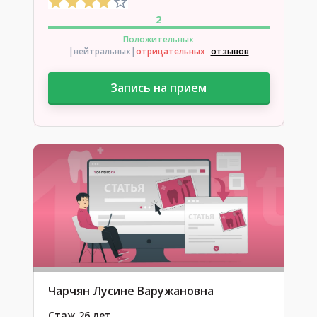
2
Положительных
|нейтральных
|
отрицательных
отзывов
Запись на прием
Чарчян Лусине Варужановна
Стаж 26 лет