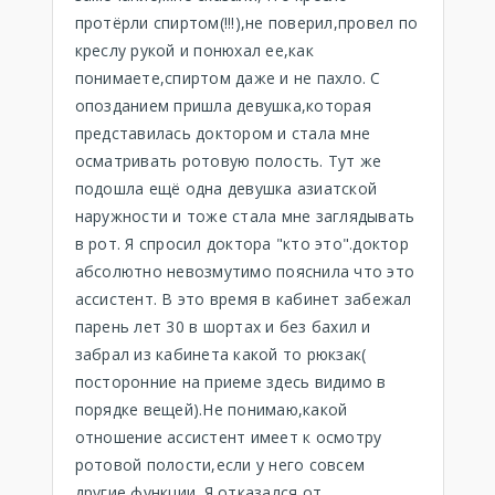
протёрли спиртом(!!!),не поверил,провел по
креслу рукой и понюхал ее,как
понимаете,спиртом даже и не пахло. С
опозданием пришла девушка,которая
представилась доктором и стала мне
осматривать ротовую полость. Тут же
подошла ещё одна девушка азиатской
наружности и тоже стала мне заглядывать
в рот. Я спросил доктора "кто это".доктор
абсолютно невозмутимо пояснила что это
ассистент. В это время в кабинет забежал
парень лет 30 в шортах и без бахил и
забрал из кабинета какой то рюкзак(
посторонние на приеме здесь видимо в
порядке вещей).Не понимаю,какой
отношение ассистент имеет к осмотру
ротовой полости,если у него совсем
другие функции. Я отказался от