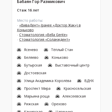
Бабаян Гор Размикович
Стаж 16 лет
Место работы:
-
«ВиваДент» (ранее «Доктор Жак») в
Коньково
-
Стоматология «Bella Gente»
-
Стоматология «Соланждент»
Ясенево
Тёплый Стан
Беляево
Коньково
Бутырская
Выставочный центр
Достоевская
Улица Академика Королёва
ВДНХ
Проспект Мира
Красносельская
Марьина роща
Алексеевская
Рижская
Орехово
Каширская
Царицыно