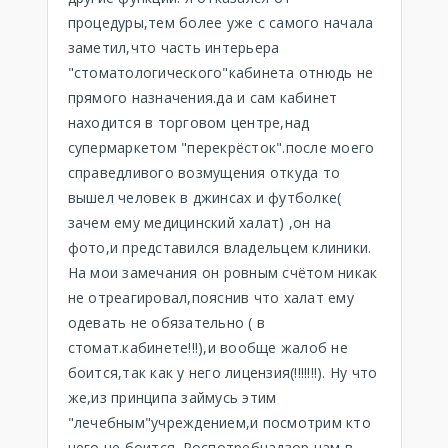
процедуры,тем более уже с самого начала
заметил,что часть интерьера
"стоматологического"кабинета отнюдь не
прямого назначения.да и сам кабинет
находится в торговом центре,над
супермаркетом "перекрёсток".после моего
справедливого возмущения откуда то
вышел человек в джинсах и футболке(
зачем ему медицинский халат) ,он на
фото,и представился владельцем клиники.
На мои замечания он ровным счётом никак
не отреагировал,пояснив что халат ему
одевать не обязательно ( в
стомат.кабинете!!!),и вообще жалоб не
боится,так как у него лицензия(!!!!!!!). Ну что
же,из принципа займусь этим
"лечебным"учреждением,и посмотрим кто
чего не боится. Роспотребнадзор нам в