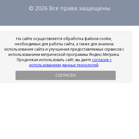
© 2026 Все права защищены
На сайте осуществляется обработка файлов cookie,
необходимых для работы сайта, а также для анализа
использования сайта и улучшения предоставляемых сервисов с
использованием метрической программы Яндекс.Метрика.
Продолжая использовать сайт, вы даете
согласие с
использованием данных технологий
.
СОГЛАСЕН
Рассрочка на имплантацию
Без первоначального взноса!
Подробнее
Осенний ценопад!
Подробнее