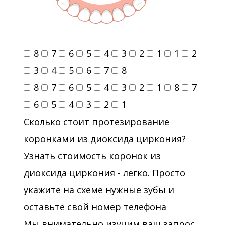
8
7
6
5
4
3
2
1
1
2
3
4
5
6
7
8
8
7
6
5
4
3
2
1
8
7
6
5
4
3
2
1
Сколько стоит протезирование
коронками из диоксида циркония?
Узнать стоимость коронок из
диоксида циркония - легко. Просто
укажите на схеме нужные зубы и
оставьте свой номер телефона
Мы внимательно изучим ваш запрос