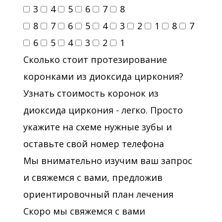
3
4
5
6
7
8
8
7
6
5
4
3
2
1
8
7
6
5
4
3
2
1
Сколько стоит протезирование
коронками из диоксида циркония?
Узнать стоимость коронок из
диоксида циркония - легко. Просто
укажите на схеме нужные зубы и
оставьте свой номер телефона
Мы внимательно изучим ваш запрос
и свяжемся с вами, предложив
ориентировочный план лечения
Скоро мы свяжемся с вами