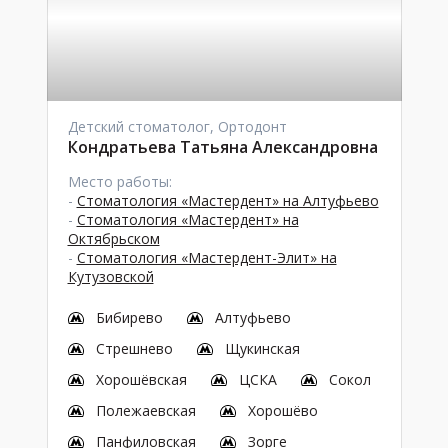
Детский стоматолог, Ортодонт
Кондратьева Татьяна Александровна
Место работы:
-
Стоматология «Мастердент» на Алтуфьево
-
Стоматология «Мастердент» на
Октябрьском
-
Стоматология «Мастердент-Элит» на
Кутузовской
Бибирево
Алтуфьево
Стрешнево
Щукинская
Хорошёвская
ЦСКА
Сокол
Полежаевская
Хорошёво
Панфиловская
Зорге