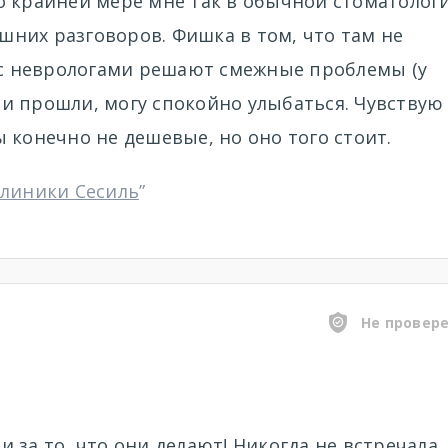
о крайней мере мне так в обычной стоматолог
ишних разговоров. Фишка в том, что там не
е с неврологами решают смежные проблемы (у
оли прошли, могу спокойно улыбаться. Чувствую
 конечно не дешевые, но оно того стоит.
клиники Сесиль
”
Не провер
 за то, что они делают! Никогда не встречала