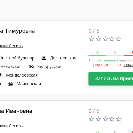
а Тимуровна
0
/ 5
ники Сесиль
0
0
Цветной бульвар
Достоевская
Положительных
|нейтра
|
отрицательных
отзы
Чеховская
Белорусская
Менделеевская
Запись на прие
я
Маяковская
на Ивановна
0
/ 5
ники Сесиль
0
0