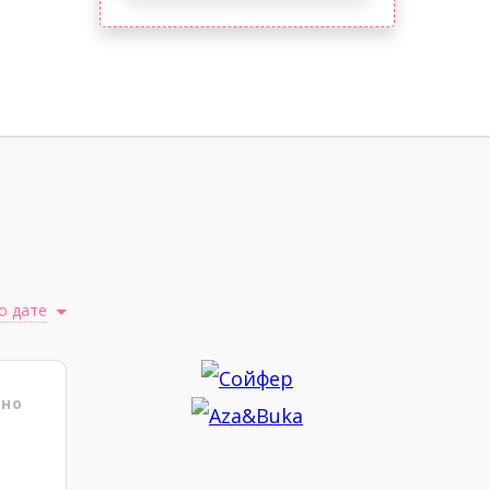
о дате
ено