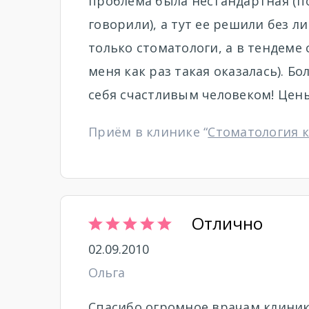
проблема была нестандартная (п
говорили), а тут ее решили без л
только стоматологи, а в тендем
меня как раз такая оказалась). Б
себя счастливым человеком! Цены
Приём в клинике “
Стоматология 
Отлично
02.09.2010
Ольга
Спасибо огромное врачам клиники