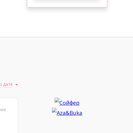
о дате
ено