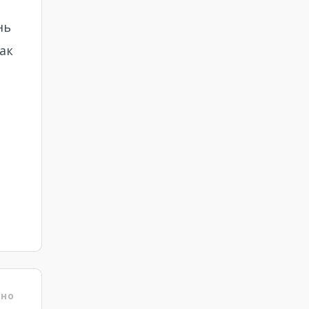
нь
ак
ено