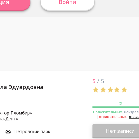
ция
Войти
5
/ 5
ла Эдуардовна
2
Положительных
|нейтра
ктор Пломбир»
|
отрицательных
отзы
на-Дент»
Нет записи
Петровский парк