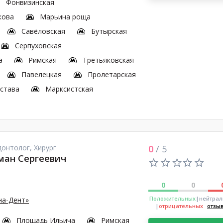
Фонвизинская
кова
Марьина роща
Савёловская
Бутырская
Серпуховская
а
Римская
Третьяковская
Павелецкая
Пролетарская
астава
Марксистская
онтолог, Хирург
0
/ 5
ман Сергеевич
0
0
Положительных
|нейтра
на-Дент»
|
отрицательных
отзы
Площадь Ильича
Римская