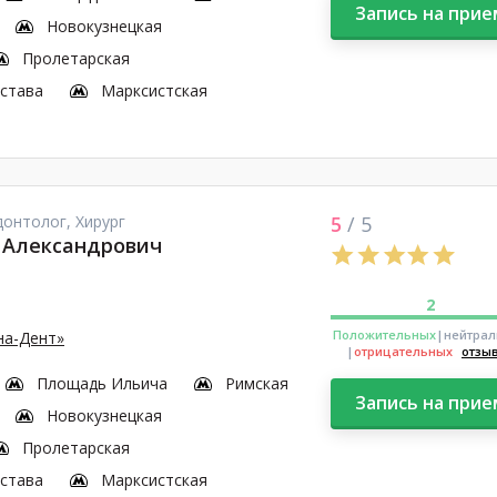
Запись на прие
Новокузнецкая
Пролетарская
астава
Марксистская
онтолог, Хирург
5
/ 5
 Александрович
2
Положительных
|нейтра
на-Дент»
|
отрицательных
отзы
Площадь Ильича
Римская
Запись на прие
Новокузнецкая
Пролетарская
астава
Марксистская