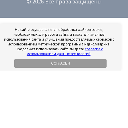
© 2026 Все права защищены
На сайте осуществляется обработка файлов cookie,
необходимых для работы сайта, а также для анализа
использования сайта и улучшения предоставляемых сервисов с
использованием метрической программы Яндекс.Метрика.
Продолжая использовать сайт, вы даете
согласие с
использованием данных технологий
.
СОГЛАСЕН
Рассрочка на имплантацию
Без первоначального взноса!
Подробнее
Осенний ценопад!
Подробнее
Ищешь врача?