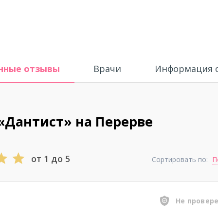
нные отзывы
Врачи
Информация о
«Дантист» на Перерве
от 1 до 5
Сортировать по:
П
Не провер