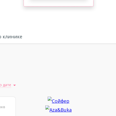
 клинике
о дате
ено