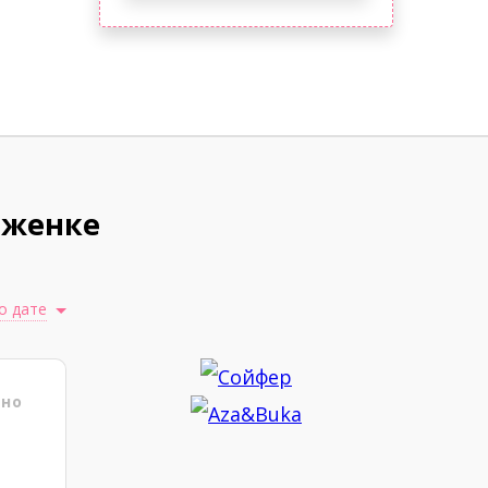
аженке
о дате
ено