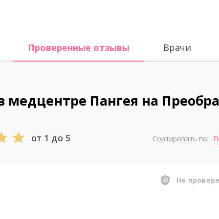
Проверенные отзывы
Врачи
в медцентре Пангея на Преобр
от 1 до 5
Сортировать по:
П
Не провер