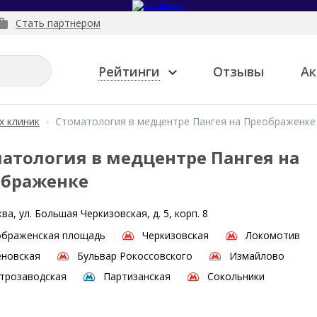
Стать партнером
Рейтинги
Отзывы
Ак
х клиник
Стоматология в медцентре Пангея на Преображенке
атология в медцентре Пангея на
ображенке
ва, ул. Большая Черкизовская, д. 5, корп. 8
ображенская площадь
Черкизовская
Локомотив
новская
Бульвар Рокоссовского
Измайлово
трозаводская
Партизанская
Сокольники