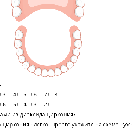
ь
3
4
5
6
7
8
6
5
4
3
2
1
ами из диоксида циркония?
 циркония - легко. Просто укажите на схеме ну