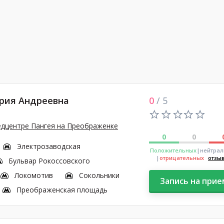
рия Андреевна
0
/ 5
едцентре Пангея на Преображенке
0
0
Электрозаводская
Положительных
|нейтра
|
отрицательных
отзы
Бульвар Рокоссовского
Локомотив
Сокольники
Запись на прие
Преображенская площадь