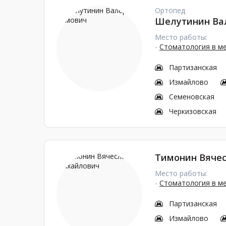
Ортопед
Шелутинин Ва
Место работы:
-
Стоматология в м
Партизанская
Измайлово
Семеновская
Черкизовская
Тимонин Вяче
Место работы:
-
Стоматология в м
Партизанская
Измайлово