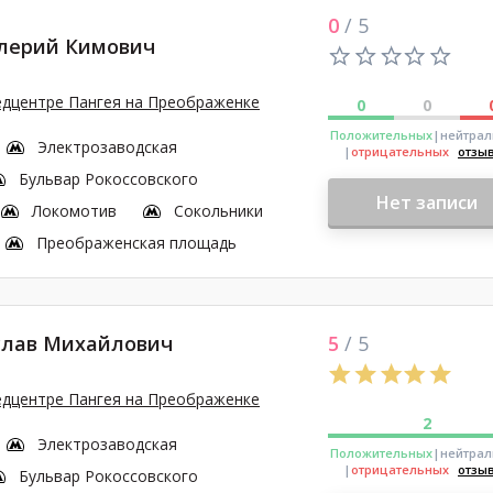
0
/ 5
лерий Кимович
едцентре Пангея на Преображенке
0
0
Положительных
|нейтра
Электрозаводская
|
отрицательных
отзы
Бульвар Рокоссовского
Нет записи
Локомотив
Сокольники
Преображенская площадь
слав Михайлович
5
/ 5
едцентре Пангея на Преображенке
2
Электрозаводская
Положительных
|нейтра
|
отрицательных
отзы
Бульвар Рокоссовского