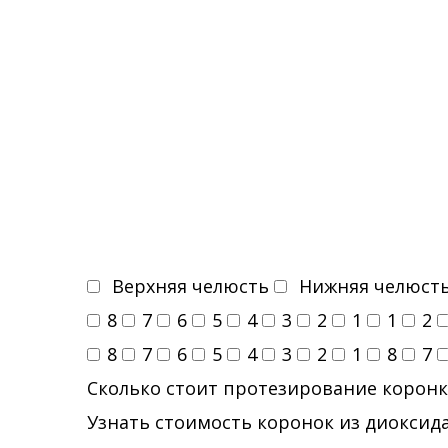
Верхняя челюсть
Нижняя челюст
8
7
6
5
4
3
2
1
1
2
8
7
6
5
4
3
2
1
8
7
Сколько стоит протезирование коронк
Узнать стоимость коронок из диоксида