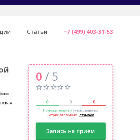
ции
Статьи
+7 (499) 403-31-53
кой
0
/ 5
Фили
0
0
0
овская
Положительных
|нейтральных
|
отрицательных
отзывов
Запись на прием