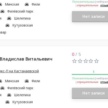
Положительных
|нейтра
Минская
Фили
|
отрицательных
отзы
Филёвский парк
Нет записи
я
Шелепиха
Кутузовская
ьвар
0
/ 5
 Владислав Витальевич
кс-П на Кастанаевской
1
Положительных
|нейтра
Минская
Фили
|
отрицательных
отзы
Филёвский парк
Нет записи
я
Шелепиха
Кутузовская