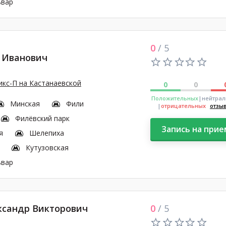
ьвар
0
/ 5
 Иванович
кс-П на Кастанаевской
0
0
Положительных
|нейтра
Минская
Фили
|
отрицательных
отзы
Филёвский парк
Запись на прие
я
Шелепиха
Кутузовская
ьвар
ксандр Викторович
0
/ 5