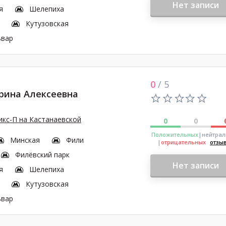
Нет записи
я
Шелепиха
Кутузовская
ьвар
0
/ 5
рина Алексеевна
кс-П на Кастанаевской
0
0
Положительных
|нейтра
Минская
Фили
|
отрицательных
отзы
Филёвский парк
Нет записи
я
Шелепиха
Кутузовская
ьвар