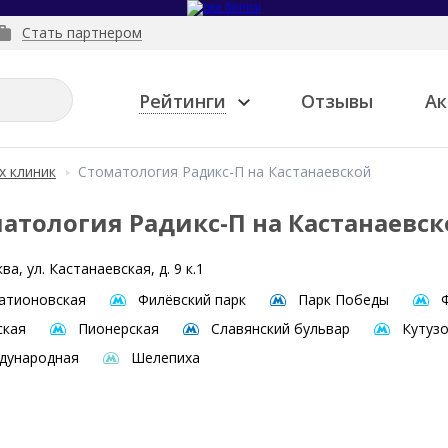
Стать партнером
Рейтинги
Отзывы
Ак
х клиник
Стоматология Радикс-П на Кастанаевской
атология Радикс-П на Кастанаевс
ва, ул. Кастанаевская, д. 9 к.1
атионовская
Филёвский парк
Парк Победы
ская
Пионерская
Славянский бульвар
Кутуз
дународная
Шелепиха