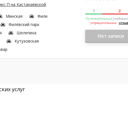
кс-П на Кастанаевской
1
2
Минская
Фили
Положительных
|нейтра
|
отрицательных
отзы
Филёвский парк
я
Шелепиха
Нет записи
Кутузовская
ьвар
ких услуг