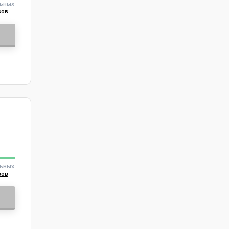
льных
вов
льных
вов