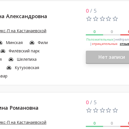
0
/ 5
на Александровна
кс-П на Кастанаевской
0
0
Положительных
|нейтра
Минская
Фили
|
отрицательных
отзы
Филёвский парк
Нет записи
я
Шелепиха
Кутузовская
ьвар
0
/ 5
ина Романовна
кс-П на Кастанаевской
0
0