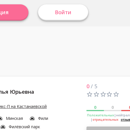
ция
Войти
0
/ 5
лья Юрьевна
кс-П на Кастанаевской
0
0
Положительных
|нейтра
Минская
Фили
|
отрицательных
отзы
Филёвский парк