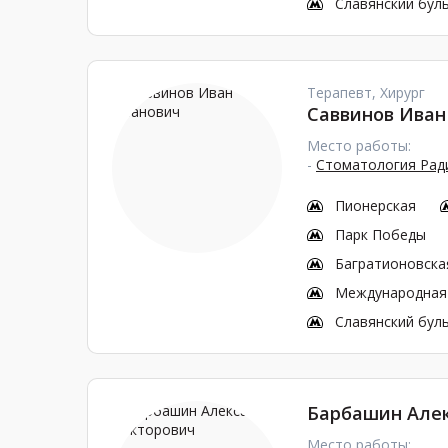
Славянский бул
Терапевт, Хирург
Саввинов Иван
Место работы:
-
Стоматология Ради
Пионерская
Парк Победы
Багратионовска
Международная
Славянский бул
Барбашин Але
Место работы: