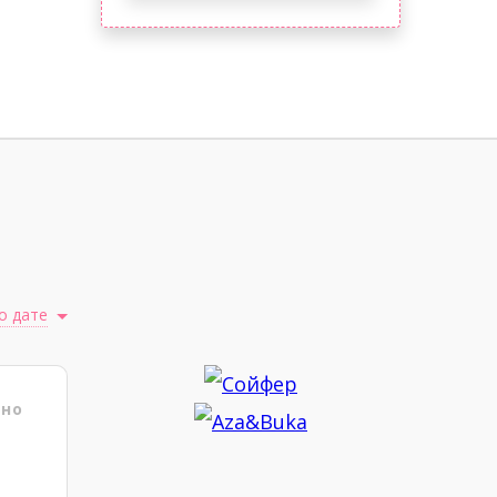
о дате
ено