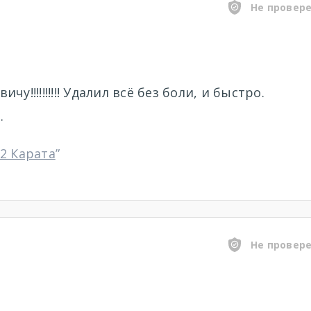
Не провер
!!!!!!!!!! Удалил всё без боли, и быстро.
.
2 Карата
”
Не провер