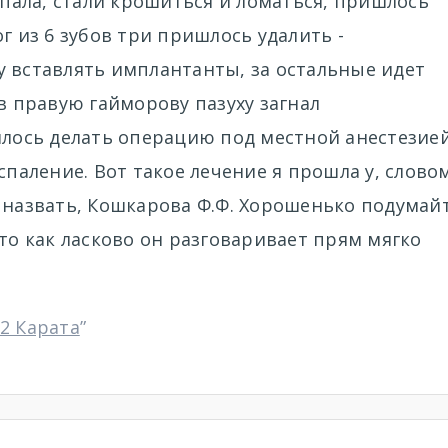
тпала, стали крошиться и ломаться, пришлось
г из 6 зубов три пришлось удалить -
у вставлять имплантанты, за остальные идет
в правую гайморову пазуху загнал
ось делать операцию под местной анестезие
спаление. Вот такое лечение я прошла у, слово
 назвать, Кошкарова Ф.Ф. Хорошенько подумай
ато как ласково он разговаривает прям мягко
2 Карата
”