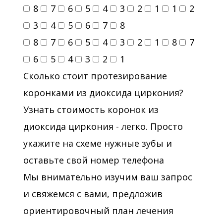
8
7
6
5
4
3
2
1
1
2
3
4
5
6
7
8
8
7
6
5
4
3
2
1
8
7
6
5
4
3
2
1
Сколько стоит протезирование
коронками из диоксида циркония?
Узнать стоимость коронок из
диоксида циркония - легко. Просто
укажите на схеме нужные зубы и
оставьте свой номер телефона
Мы внимательно изучим ваш запрос
и свяжемся с вами, предложив
ориентировочный план лечения