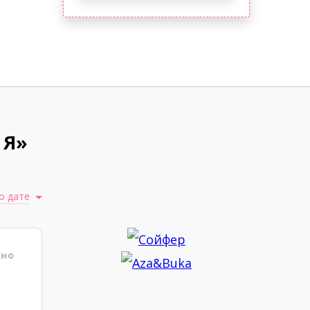
 Я»
о дате
ено