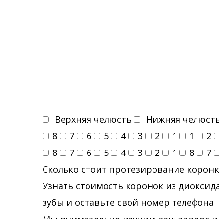
Верхняя челюсть
Нижняя челюст
8
7
6
5
4
3
2
1
1
2
8
7
6
5
4
3
2
1
8
7
Сколько стоит протезирование коронк
Узнать стоимость коронок из диоксида
зубы и оставьте свой номер телефона