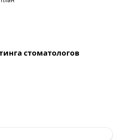
 план
тинга стоматологов