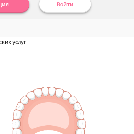
ция
Войти
ких услуг