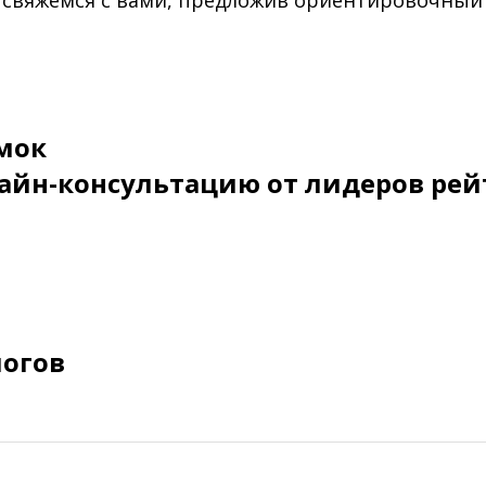
 свяжемся с вами, предложив ориентировочный
мок
айн-консультацию от лидеров рей
логов