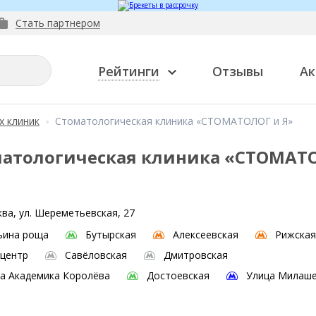
Стать партнером
Рейтинги
Отзывы
Ак
х клиник
Стоматологическая клиника «СТОМАТОЛОГ и Я»
матологическая клиника «СТОМАТ
ва, ул. Шереметьевская, 27
ьина роща
Бутырская
Алексеевская
Рижская
центр
Савёловская
Дмитровская
а Академика Королёва
Достоевская
Улица Милаш