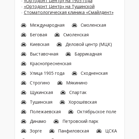
-
«Ортодонт Центр» на 1905 года
-
«Ортодонт Центр» на Тушинской
-
Стоматологическая клиника «Смайлдент»
Международная
Смоленская
Беговая
Смоленская
Киевская
Деловой центр (МЦК)
Выставочная
Баррикадная
Краснопресненская
Улица 1905 года
Сходненская
Строгино
Мякинино
Щукинская
Спартак
Тушинская
Хорошёвская
Полежаевская
Октябрьское поле
Динамо
Петровский парк
Зорге
Панфиловская
ЦСКА