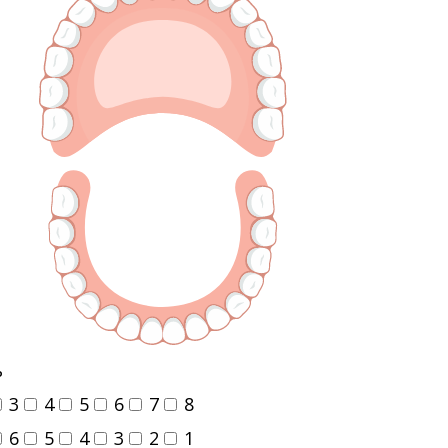
ь
3
4
5
6
7
8
6
5
4
3
2
1