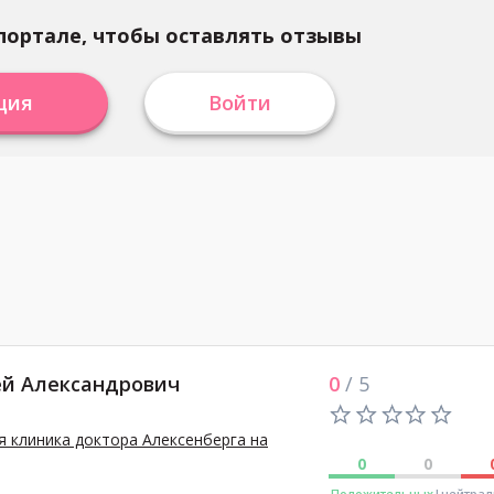
портале, чтобы оставлять отзывы
ция
Войти
ей Александрович
0
/ 5
 клиника доктора Алексенберга на
0
0
Положительных
|нейтра