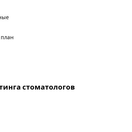
жные
 план
тинга стоматологов