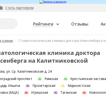
Стать партнером
Рейтинги
Отзывы
Ак
х клиник
Стоматологическая клиника доктора Алексенберга н
атологическая клиника доктора
сенберга на Калитниковской
ва, ул. Ср. Калитниковская д. 24
оградский проспект
Римская
Крестьянская застав
щадь Ильича
Пролетарская
Марксистская
овка (МЦК)
Угрешская
Таганская
Новохохл