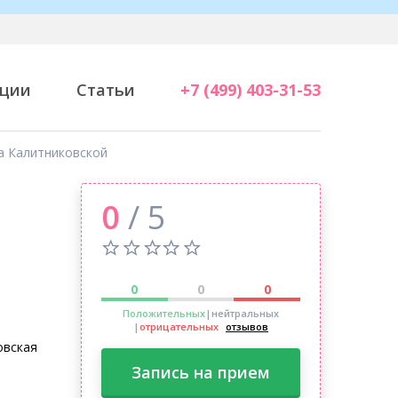
ции
Статьи
+7 (499) 403-31-53
а Калитниковской
0
/ 5
0
0
0
а
Положительных
|нейтральных
|
отрицательных
отзывов
овская
Запись на прием