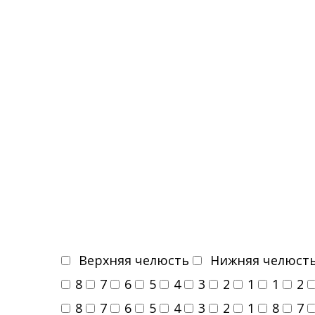
Верхняя челюсть
Нижняя челюст
8
7
6
5
4
3
2
1
1
2
8
7
6
5
4
3
2
1
8
7