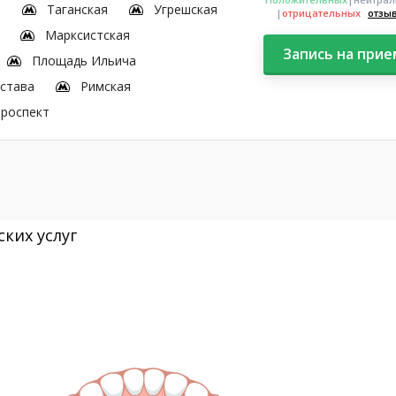
я
Таганская
Угрешская
|
отрицательных
отзы
Марксистская
Запись на прие
Площадь Ильича
астава
Римская
проспект
ких услуг