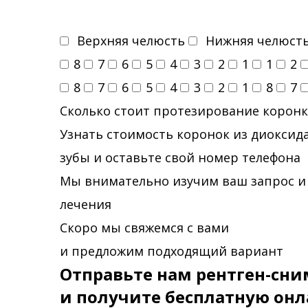
Верхняя челюсть
Нижняя челюст
8
7
6
5
4
3
2
1
1
2
8
7
6
5
4
3
2
1
8
7
Сколько стоит протезирование коронк
Узнать стоимость коронок из диоксида
зубы и оставьте свой номер телефона
Мы внимательно изучим ваш запрос и
лечения
Скоро мы свяжемся с вами
и предложим подходящий вариант
Отправьте нам рентген-сни
и получите бесплатную онл