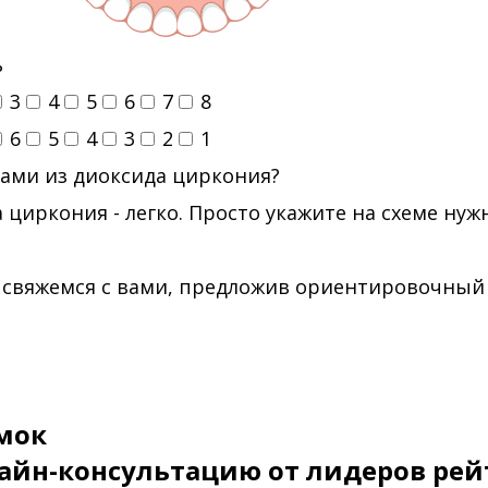
ь
3
4
5
6
7
8
6
5
4
3
2
1
ами из диоксида циркония?
 циркония - легко. Просто укажите на схеме ну
 свяжемся с вами, предложив ориентировочный
мок
айн-консультацию от лидеров рей