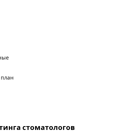
жные
 план
тинга стоматологов