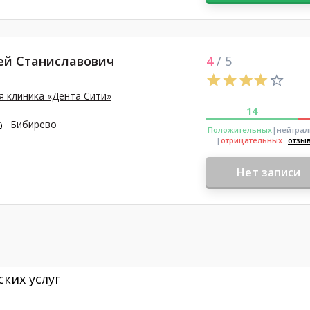
ей Станиславович
4
/ 5
 клиника «Дента Сити»
14
Бибирево
Положительных
|нейтра
|
отрицательных
отзы
Нет записи
ких услуг