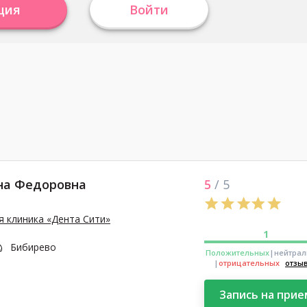
ция
Войти
на Федоровна
5
/ 5
 клиника «Дента Сити»
1
Бибирево
Положительных
|нейтра
|
отрицательных
отзы
Запись на прие