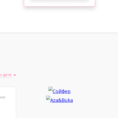
о дате
ено