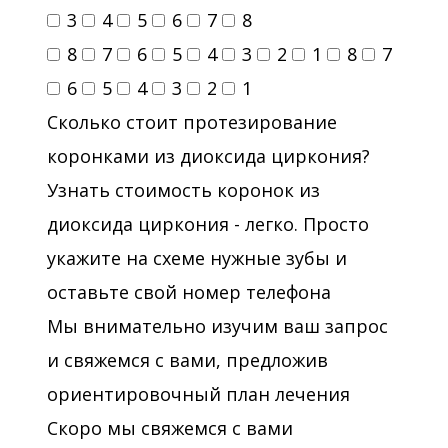
3
4
5
6
7
8
8
7
6
5
4
3
2
1
8
7
6
5
4
3
2
1
Сколько стоит протезирование
коронками из диоксида циркония?
Узнать стоимость коронок из
диоксида циркония - легко. Просто
укажите на схеме нужные зубы и
оставьте свой номер телефона
Мы внимательно изучим ваш запрос
и свяжемся с вами, предложив
ориентировочный план лечения
Скоро мы свяжемся с вами