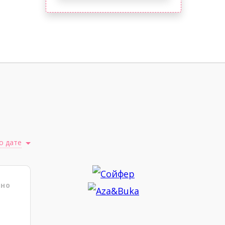
о дате
ено