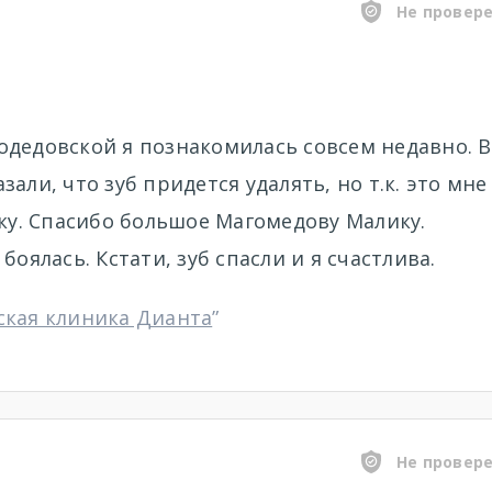
Не провер
одедовской я познакомилась совсем недавно. В
али, что зуб придется удалять, но т.к. это мне
ику. Спасибо большое Магомедову Малику.
оялась. Кстати, зуб спасли и я счастлива.
ская клиника Дианта
”
Не провер