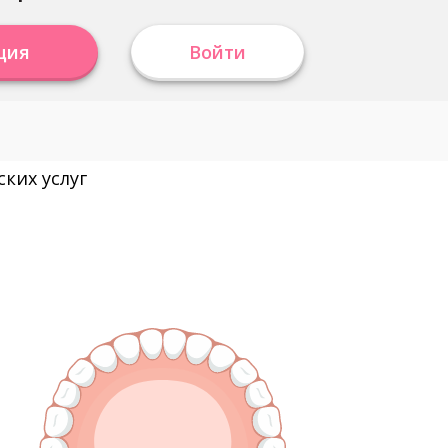
ция
Войти
ких услуг