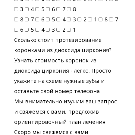
3
4
5
6
7
8
8
7
6
5
4
3
2
1
8
7
6
5
4
3
2
1
Сколько стоит протезирование
коронками из диоксида циркония?
Узнать стоимость коронок из
диоксида циркония - легко. Просто
укажите на схеме нужные зубы и
оставьте свой номер телефона
Мы внимательно изучим ваш запрос
и свяжемся с вами, предложив
ориентировочный план лечения
Скоро мы свяжемся с вами