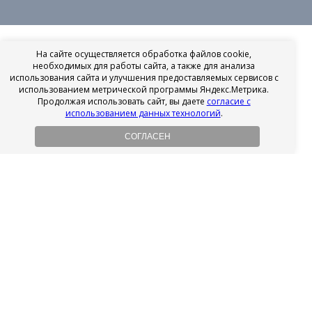
На сайте осуществляется обработка файлов cookie,
необходимых для работы сайта, а также для анализа
использования сайта и улучшения предоставляемых сервисов с
использованием метрической программы Яндекс.Метрика.
Продолжая использовать сайт, вы даете
согласие с
использованием данных технологий
.
СОГЛАСЕН
Рассрочка на имплантацию
Без первоначального взноса!
Подробнее
Осенний ценопад!
Подробнее
Ищешь врача?
Выбери своего стоматолога
Посмотреть рейтинг