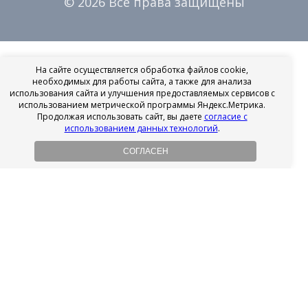
© 2026 Все права защищены
На сайте осуществляется обработка файлов cookie,
необходимых для работы сайта, а также для анализа
использования сайта и улучшения предоставляемых сервисов с
использованием метрической программы Яндекс.Метрика.
Продолжая использовать сайт, вы даете
согласие с
использованием данных технологий
.
СОГЛАСЕН
Рассрочка на имплантацию
Без первоначального взноса!
Подробнее
Осенний ценопад!
Подробнее
Ищешь врача?