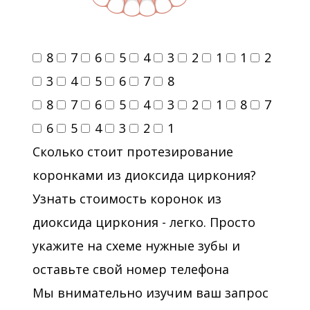
8
7
6
5
4
3
2
1
1
2
3
4
5
6
7
8
8
7
6
5
4
3
2
1
8
7
6
5
4
3
2
1
Сколько стоит протезирование
коронками из диоксида циркония?
Узнать стоимость коронок из
диоксида циркония - легко. Просто
укажите на схеме нужные зубы и
оставьте свой номер телефона
Мы внимательно изучим ваш запрос