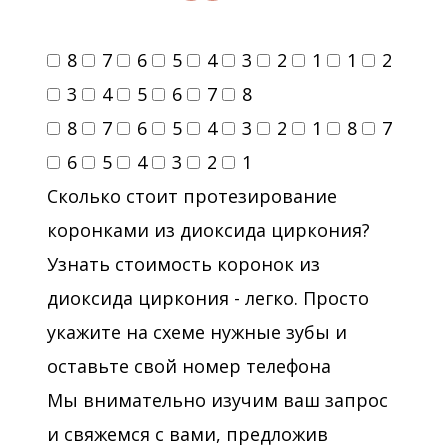
8
7
6
5
4
3
2
1
1
2
3
4
5
6
7
8
8
7
6
5
4
3
2
1
8
7
6
5
4
3
2
1
Сколько стоит протезирование
коронками из диоксида циркония?
Узнать стоимость коронок из
диоксида циркония - легко. Просто
укажите на схеме нужные зубы и
оставьте свой номер телефона
Мы внимательно изучим ваш запрос
и свяжемся с вами, предложив