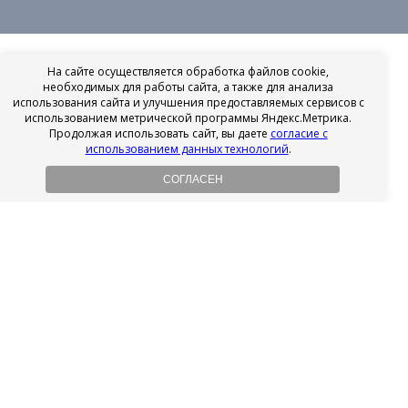
На сайте осуществляется обработка файлов cookie,
необходимых для работы сайта, а также для анализа
использования сайта и улучшения предоставляемых сервисов с
использованием метрической программы Яндекс.Метрика.
Продолжая использовать сайт, вы даете
согласие с
использованием данных технологий
.
СОГЛАСЕН
Рассрочка на имплантацию
Без первоначального взноса!
Подробнее
Осенний ценопад!
Подробнее
Ищешь врача?
Выбери своего стоматолога
Посмотреть рейтинг