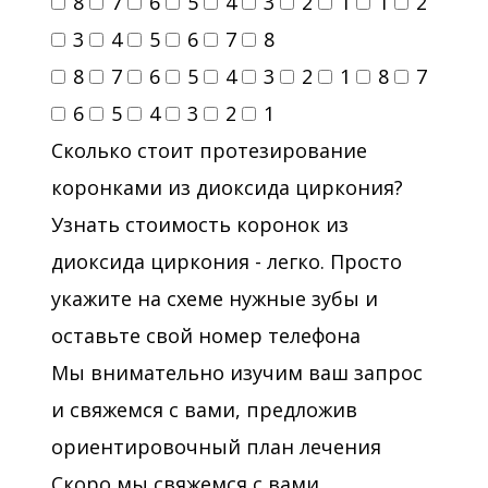
8
7
6
5
4
3
2
1
1
2
3
4
5
6
7
8
8
7
6
5
4
3
2
1
8
7
6
5
4
3
2
1
Сколько стоит протезирование
коронками из диоксида циркония?
Узнать стоимость коронок из
диоксида циркония - легко. Просто
укажите на схеме нужные зубы и
оставьте свой номер телефона
Мы внимательно изучим ваш запрос
и свяжемся с вами, предложив
ориентировочный план лечения
Скоро мы свяжемся с вами