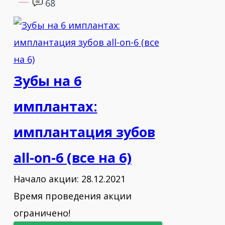
68
2014 - Astra Tech Day «for participation
in Astra Tech Day»
2014 - Astra Tech Day «Autogenous
Зубы на 6
bone blocks augmentation in implant
dentistry (lecture and hands-on)»
имплантах:
2014 - «Современные и классические
имплантация зубов
техники в ежедневной
all-on-6 (все на 6)
имплантологической практике»
Начало акции: 28.12.2021
2014 - «Функциональная диагностика
Время проведения акции
и инновационные технологии в
стоматологии»
ограничено!