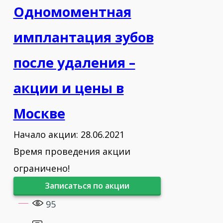
«Интегрированный подход к
Одномоментная
достижению идеального
имплантация зубов
эстетического результата на
имплантах»
после удаления –
2013 - stra Tech Day «for participation
акции и цены в
in Advanced Educational Prosthodontics
Москве
Program ASTRA TECH Implant System
Day»
Начало акции: 28.06.2021
Время проведения акции
2013 - Astra Tech Day «Dental
Implantology Conference»
ограничено!
Записаться по акции
2014 - «Отбеливание зубов
95
инновационной системой 2-го
поколения KLOX Fast&Mild»