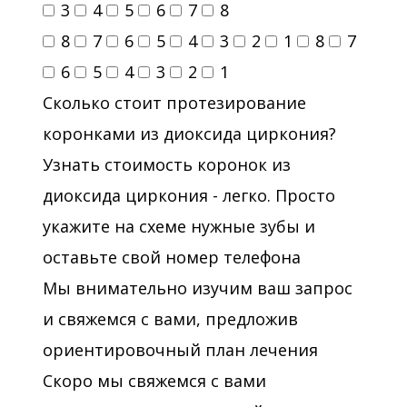
3
4
5
6
7
8
8
7
6
5
4
3
2
1
8
7
6
5
4
3
2
1
Сколько стоит протезирование
коронками из диоксида циркония?
Узнать стоимость коронок из
диоксида циркония - легко. Просто
укажите на схеме нужные зубы и
оставьте свой номер телефона
Мы внимательно изучим ваш запрос
и свяжемся с вами, предложив
ориентировочный план лечения
Скоро мы свяжемся с вами