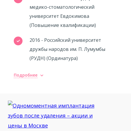
медико-стоматологический
университет Евдокимова
(Повышение квалификации)
2016 - Российский университет
дружбы народов им. П. Лумумбы
(РУДН) (Ординатура)
Подробнее
Повышение квалификации
2013 - MEDICAL consulting group
«review of contemporary methods of
canal shaping and obturation»
2013 - Nobel Biocare