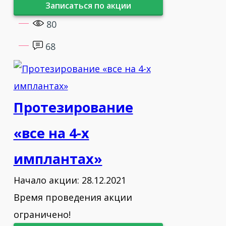
Записаться по акции
2014 - «Сила современной
80
стоматологии в адгезии.
(STYLEITALIANO)»
68
2014 - «CON — Infiltration Concept»
2014 - «Новые перспективы
Протезирование
вертикальной и горизонтальной
аугментации с направленной
«все на 4-х
регенерацией кости (GBR). Синус
имплантах»
лифтинг в сложных случаях»
Начало акции: 28.12.2021
2015 - «Керамические реставрации в
Время проведения акции
повседневной практике»
ограничено!
2015 - «Протезирование беззубой