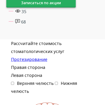
Записаться по акции
верхней челюсти на внутрислизистых
35
имплантатах»
68
2015 - «Восстановление зубных рядов
несъемными протезами на опоре
десневой титановой Карапетяна
Рассчитайте стоимость
К.Л.»
стоматологических услуг
Протезирование
2016 - Базовый курс. Работа с
артикуляционной системой
Правая сторона
Левая сторона
Верхняя челюсть
Нижняя
челюсть