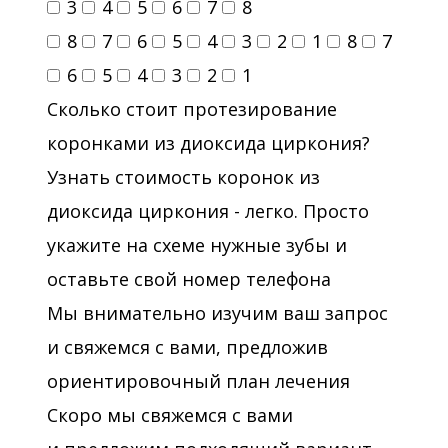
3
4
5
6
7
8
8
7
6
5
4
3
2
1
8
7
6
5
4
3
2
1
Сколько стоит протезирование
коронками из диоксида циркония?
Узнать стоимость коронок из
диоксида циркония - легко. Просто
укажите на схеме нужные зубы и
оставьте свой номер телефона
Мы внимательно изучим ваш запрос
и свяжемся с вами, предложив
ориентировочный план лечения
Скоро мы свяжемся с вами