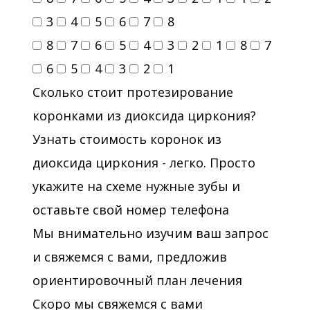
3
4
5
6
7
8
8
7
6
5
4
3
2
1
8
7
6
5
4
3
2
1
Сколько стоит протезирование
коронками из диоксида циркония?
Узнать стоимость коронок из
диоксида циркония - легко. Просто
укажите на схеме нужные зубы и
оставьте свой номер телефона
Мы внимательно изучим ваш запрос
и свяжемся с вами, предложив
ориентировочный план лечения
Скоро мы свяжемся с вами