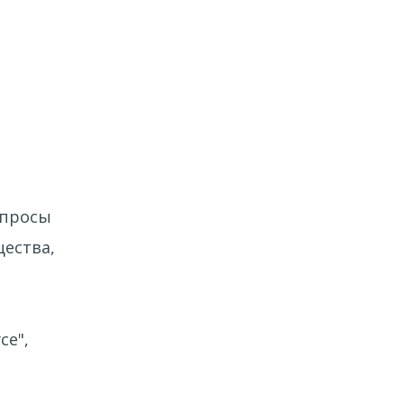
опросы
щества,
се",