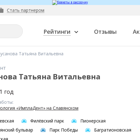
Стать партнером
Рейтинги
Отзывы
Ак
усанова Татьяна Витальевна
нт
нова Татьяна Витальевна
1 год
аботы:
ология «ИмплаДент» на Славянском
евская
Филёвский парк
Пионерская
янский бульвар
Парк Победы
Багратионовская
ская