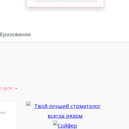
бразование
о дате
ено