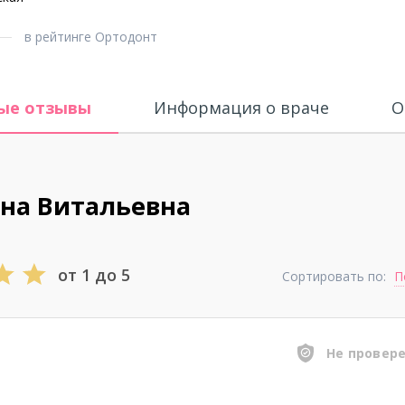
в рейтинге Ортодонт
ые отзывы
Информация о враче
О
яна Витальевна
от 1 до 5
Сортировать по:
П
Не провер