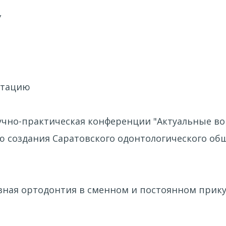
У
ртацию
аучно-практическая конференции "Актуальные в
ю создания Саратовского одонтологического об
ивная ортодонтия в сменном и постоянном прику