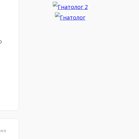
о
ено