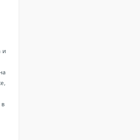
 и
на
е,
 в