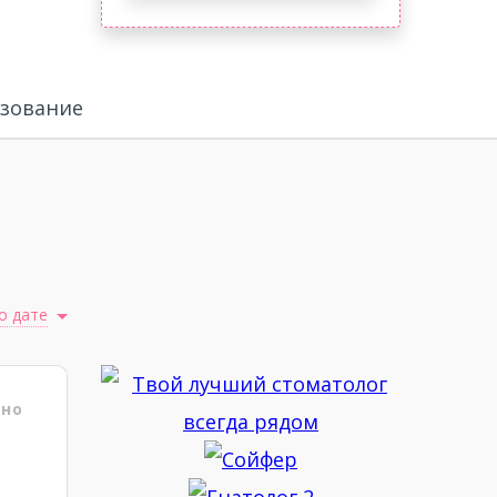
зование
о дате
ено