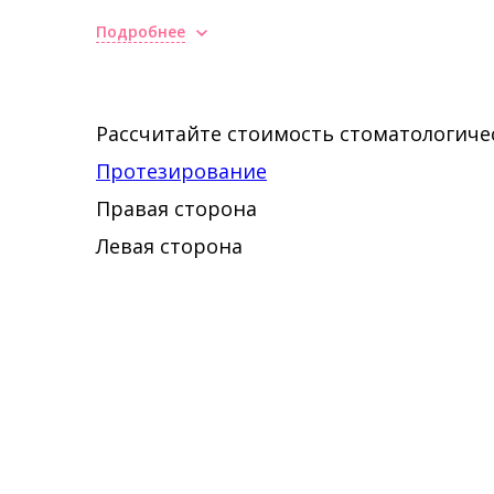
Повышение квалификации
Подробнее
2013 - Курс повышения квалифика
Рассчитайте стоимость стоматологичес
стоматология и керамическая рес
Протезирование
Барселона, Испания
Правая сторона
Левая сторона