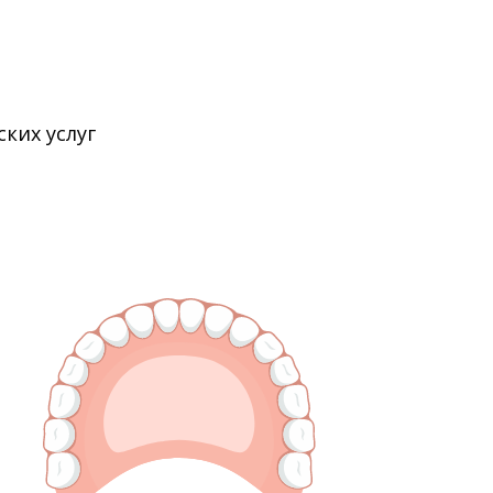
ции (мастер-класс) по теме "Эстетическая
ких услуг
таврация" на базе Учебного центра "ESI Barcelon