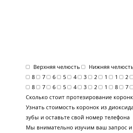
Верхняя челюсть
Нижняя челюст
8
7
6
5
4
3
2
1
1
2
8
7
6
5
4
3
2
1
8
7
Сколько стоит протезирование коронк
Узнать стоимость коронок из диоксида
зубы и оставьте свой номер телефона
Мы внимательно изучим ваш запрос и