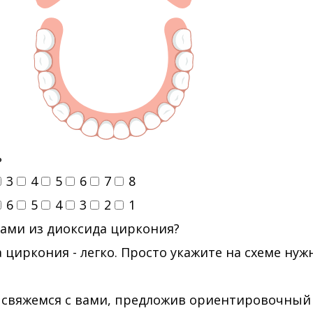
ь
3
4
5
6
7
8
6
5
4
3
2
1
ами из диоксида циркония?
 циркония - легко. Просто укажите на схеме ну
 свяжемся с вами, предложив ориентировочный