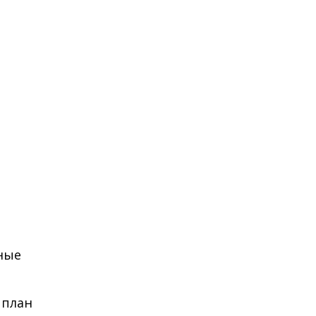
жные
 план