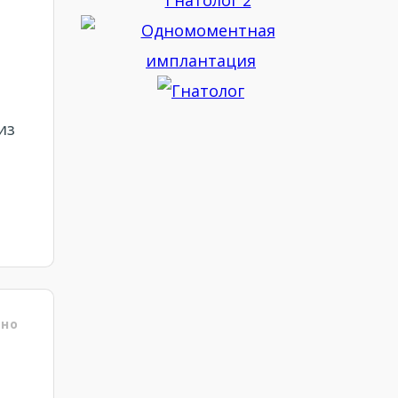
из
ено