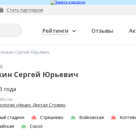
Стать партнером
Рейтинги
Отзывы
Ак
Ронжин Сергей Юрьевич
д
ин Сергей Юрьевич
3 года
аботы:
ология «Нюанс Дентал Студия»
ый стадион
Стрешнево
Войковская
Коптев
ийская
Сокол