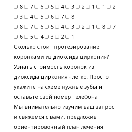
8
7
6
5
4
3
2
1
1
2
3
4
5
6
7
8
8
7
6
5
4
3
2
1
8
7
6
5
4
3
2
1
Сколько стоит протезирование
коронками из диоксида циркония?
Узнать стоимость коронок из
диоксида циркония - легко. Просто
укажите на схеме нужные зубы и
оставьте свой номер телефона
Мы внимательно изучим ваш запрос
и свяжемся с вами, предложив
ориентировочный план лечения