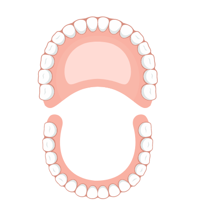
in Paediatric Dentistry»;
2018 - Мастер-класс клинической
системой Philips Zoom WhiteSpeed
2018 - Семинар по использованию
профессиональных систем Philips
Zoom WhiteSpeed для отбеливания
зубов в клинических и домашних
условиях
2018 - «Современные методы
устранения дисколоритов зубов»