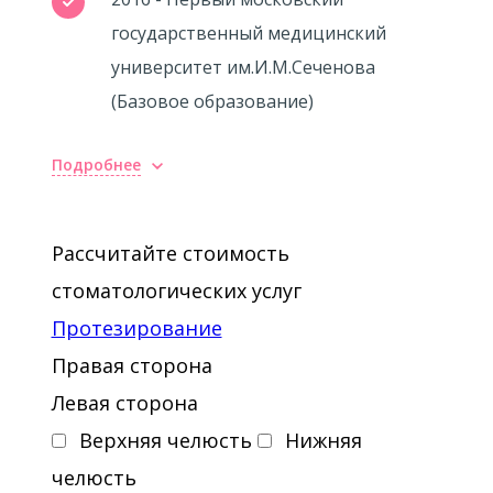
государственный медицинский
университет им.И.М.Сеченова
(Базовое образование)
Подробнее
Повышение квалификации
2017 - XIII International Congress of
Рассчитайте стоимость
VDW Endodontic Synergy GmbH
стоматологических услуг
«Innovation Techniques in Endodontic
Протезирование
Treatment».
Правая сторона
2017 - 10th interim Seminar and
Левая сторона
Workshop of the European Academy of
Верхняя челюсть
Нижняя
Paediatric Dentistry «Local Anaesthesia
челюсть