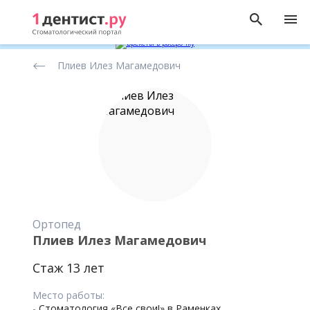
Рейтинг
Плиев Илез Магамедович
стоматологов
Ортопед
Плиев Илез Магамедович
Стаж 13 лет
Место работы:
-
Стоматология «Все свои!» в Раменках