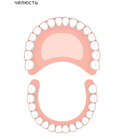
челюсть
(частная клиника)
10.2017 — по настоящее
времяСтоматолог-ортопед клиника
«32 дент» (частная клиника)