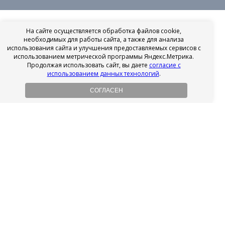
На сайте осуществляется обработка файлов cookie,
необходимых для работы сайта, а также для анализа
использования сайта и улучшения предоставляемых сервисов с
использованием метрической программы Яндекс.Метрика.
Продолжая использовать сайт, вы даете
согласие с
использованием данных технологий
.
СОГЛАСЕН
Рассрочка на имплантацию
Без первоначального взноса!
Подробнее
Осенний ценопад!
Подробнее
Ищешь врача?
Выбери своего стоматолога
Посмотреть рейтинг