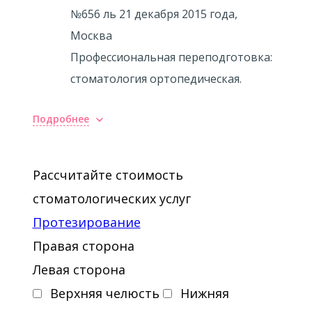
№656 ль 21 декабря 2015 года,
Москва
Профессиональная переподготовка:
стоматология ортопедическая.
Подробнее
Опыт работы
11.2013 —10.2015 Ведение
Рассчитайте стоимость
практической деятельности на базе
стоматологических услуг
МГМСУ, лектор повышения
Протезирование
квалификации и обучения CAD-CAM
Правая сторона
технологиям.
Левая сторона
10.2015 —10.2017 Ведущий
Верхняя челюсть
Нижняя
Стоматолог-ортопед SL Clinic