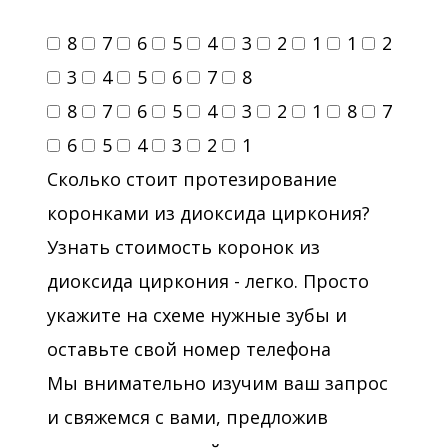
8
7
6
5
4
3
2
1
1
2
3
4
5
6
7
8
8
7
6
5
4
3
2
1
8
7
6
5
4
3
2
1
Сколько стоит протезирование
коронками из диоксида циркония?
Узнать стоимость коронок из
диоксида циркония - легко. Просто
укажите на схеме нужные зубы и
оставьте свой номер телефона
Мы внимательно изучим ваш запрос
и свяжемся с вами, предложив