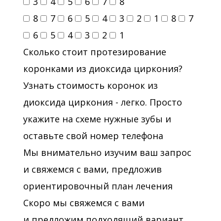
3
4
5
6
7
8
8
7
6
5
4
3
2
1
8
7
6
5
4
3
2
1
Сколько стоит протезирование
коронками из диоксида циркония?
Узнать стоимость коронок из
диоксида циркония - легко. Просто
укажите на схеме нужные зубы и
оставьте свой номер телефона
Мы внимательно изучим ваш запрос
и свяжемся с вами, предложив
ориентировочный план лечения
Скоро мы свяжемся с вами
и предложим подходящий вариант