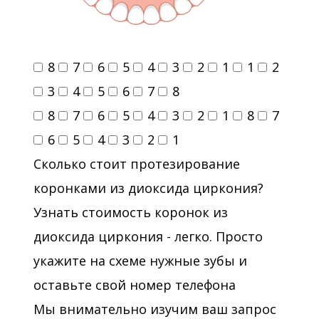
8
7
6
5
4
3
2
1
1
2
3
4
5
6
7
8
8
7
6
5
4
3
2
1
8
7
6
5
4
3
2
1
Сколько стоит протезирование
коронками из диоксида циркония?
Узнать стоимость коронок из
диоксида циркония - легко. Просто
укажите на схеме нужные зубы и
оставьте свой номер телефона
Мы внимательно изучим ваш запрос