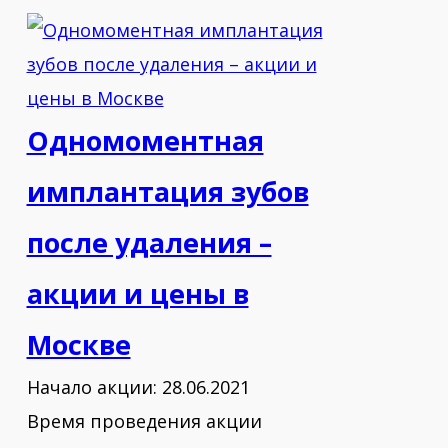
технологий в стоматологии
72(семьдесят два) часа.
2011 - Практическая хирургия с
применением ультразвуковых
Одномоментная
аппаратов(Piezosurgery).
имплантация зубов
2012 - Продвинутый курс по
после удаления –
имплантации и костной пластике»
доктора К.Н. Хабиев.
акции и цены в
2012 - Базовый курс по имплантации
Москве
доктора К.Н. Хабиев.
Начало акции: 28.06.2021
2013 - Участник 1-го
Время проведения акции
Международного Конгресса Dental