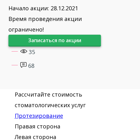
2016 - Участник мастер-класса по
Начало акции: 28.12.2021
теме: периохирургия как способ
Время проведения акции
решения пост имплантационных
ограничено!
проблем, доктора А.А. Смолякова
Записаться по акции
2016 - Базовый курс по имплантации
35
зубов. Хирургический протокол
Implantium & SuperLine
68
Рассчитайте стоимость
стоматологических услуг
Протезирование
Правая сторона
Левая сторона