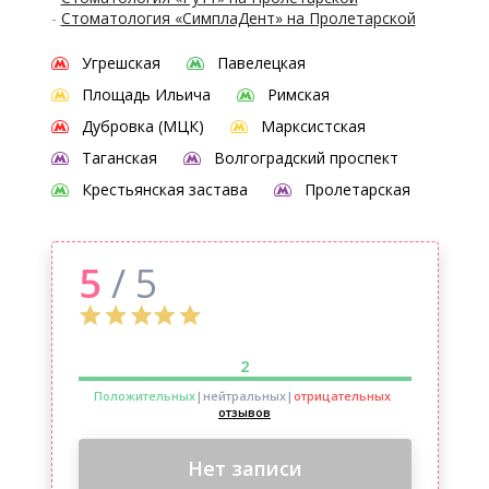
-
Стоматология «СимплаДент» на Пролетарской
Угрешская
Павелецкая
Площадь Ильича
Римская
Дубровка (МЦК)
Марксистская
Таганская
Волгоградский проспект
Крестьянская застава
Пролетарская
5
/ 5
2
Положительных
|нейтральных
|
отрицательных
отзывов
Нет записи