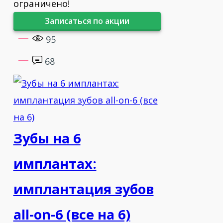
ограничено!
Guru профессиональных
Записаться по акции
имплантологов
95
2013 - Мукогингивальная хирургия
68
вокруг имплантатов доктора А.Ю.
Февралева
2013 - For participation in AstraTech
Implant System Day
Зубы на 6
2014 - World Dental Implant
имплантах:
Symposium in Moscow
имплантация зубов
2015 - «Амбулаторно-
поликлинические технологии
all-on-6 (все на 6)
наращивания костной ткани в