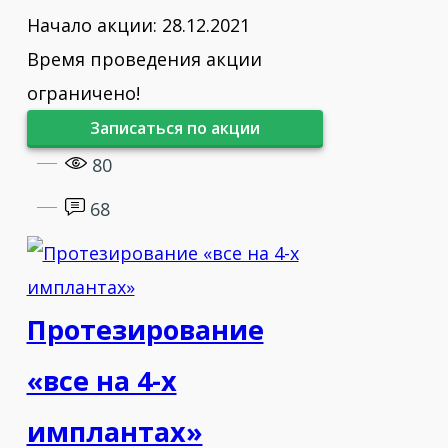
Начало акции: 28.12.2021
различных зонах дентальной
Время проведения акции
имплантации.
ограничено!
2015 - Авторский курс Дмитрия
Записаться по акции
Андриянова Дентальная фотография
80
2015 - «Лазерная стоматология.
68
Преимущество применения
диодного лазера в практике врача-
стоматолога-хирурга, ортопеда,
пародонтолога, терапевта
Протезирование
2015 - Участник Российского
«все на 4-х
конгресса ITI Москва
имплантах»