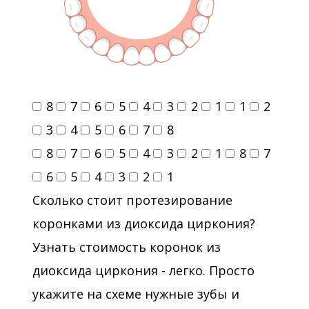
8
7
6
5
4
3
2
1
1
2
3
4
5
6
7
8
8
7
6
5
4
3
2
1
8
7
6
5
4
3
2
1
Сколько стоит протезирование
коронками из диоксида циркония?
Узнать стоимость коронок из
диоксида циркония - легко. Просто
укажите на схеме нужные зубы и