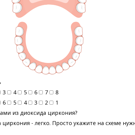
ь
3
4
5
6
7
8
6
5
4
3
2
1
ами из диоксида циркония?
 циркония - легко. Просто укажите на схеме ну