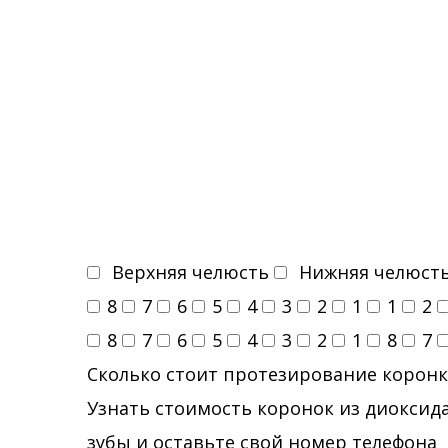
Верхняя челюсть
Нижняя челюст
8
7
6
5
4
3
2
1
1
2
8
7
6
5
4
3
2
1
8
7
Сколько стоит протезирование коронк
Узнать стоимость коронок из диоксида
зубы и оставьте свой номер телефона