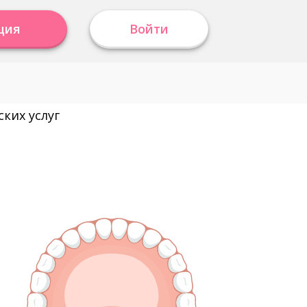
ция
Войти
ких услуг