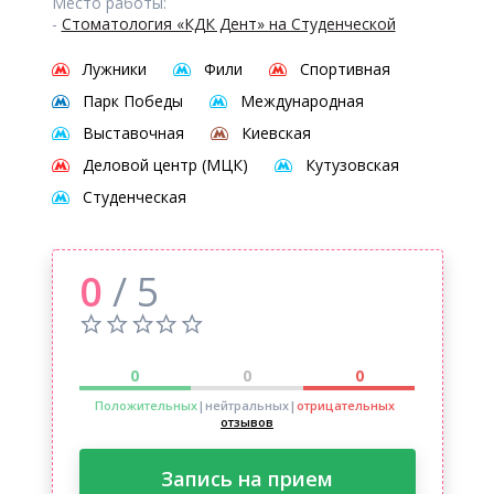
Место работы:
-
Стоматология «КДК Дент» на Студенческой
Лужники
Фили
Спортивная
Парк Победы
Международная
Выставочная
Киевская
Деловой центр (МЦК)
Кутузовская
Студенческая
0
/ 5
0
0
0
Положительных
|нейтральных
|
отрицательных
отзывов
Запись на прием