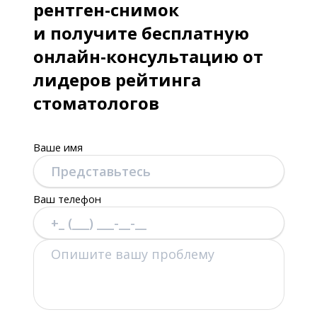
рентген-снимок
Горизонты – 2016».
и получите бесплатную
онлайн-консультацию от
2016 - «Неотложные состояния в
лидеров рейтинга
амбулаторной стоматологии.
стоматологов
Профилактика и лечение.
Моделирование ситуаций.», проф.
В.Х.Тимербаев.
Ваше имя
2017 - Международный конгресс
Ваш телефон
ЕNDOPOINT.
2017 - «Инновации в обработке
корневых каналов с последующей
обтурацией термопластичной
гуттаперчей с применением