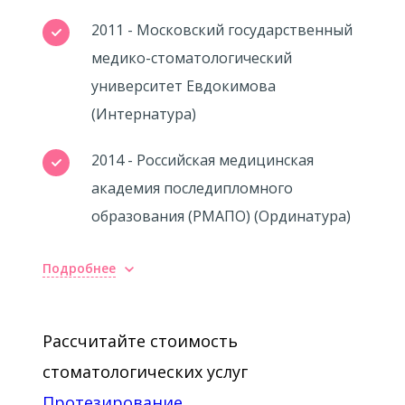
2011 - Московский государственный
медико-стоматологический
университет Евдокимова
(Интернатура)
2014 - Российская медицинская
академия последипломного
образования (РМАПО) (Ординатура)
Подробнее
Повышение квалификации
2010 - «Анестезиология и неотложная
Рассчитайте стоимость
помощь в стоматологии», К.Н.
стоматологических услуг
Лейтес.
Протезирование