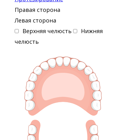
2010 - «Новейшие технологии
Правая сторона
препарирования и обтюрации
Левая сторона
корневых каналов», dr. Freddy Belliard.
Верхняя челюсть
Нижняя
челюсть
2010 - «Эстетика и геометрия в
современной реставрации», проф.
А.В.Шумский.
2011 - Международный
эндодонтический конгресс VDW.
2011 - «Реставрация передней и
боковой групп зубов с
использованием нанокомпозитного
материала Filtek Ultimate», 3 М,