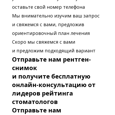
оставьте свой номер телефона
2014 - «Использование
Мы внимательно изучим ваш запрос
профессиональных систем Philips
и свяжемся с вами, предложив
ZOOM! Для отбеливания зубов в
клинических и домашних условиях»,
ориентировочный план лечения
проф. В.В.Садовский.
Скоро мы свяжемся с вами
и предложим подходящий вариант
2015 - «Прямая реставрация.
Отправьте нам рентген-
Алгоритм восстановления
снимок
фронтальной группы зубов.
и получите бесплатную
Повышение качества эстетических
онлайн-консультацию от
реставраций с применением
лидеров рейтинга
современных технологий и
стоматологов
материалов», Ж.П.Хиора.
Отправьте нам
2016 - Конгресс стоматологов «Новые