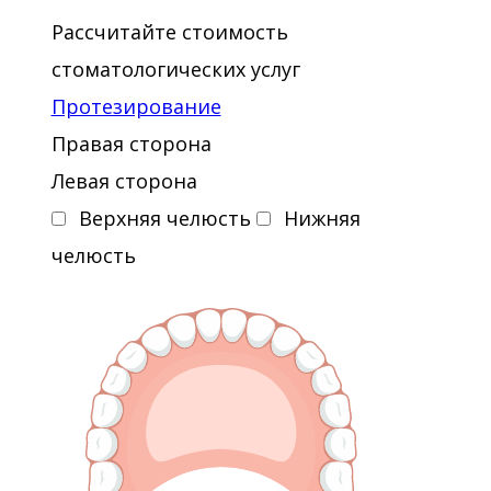
2003 - Художественная реставрация с
Рассчитайте стоимость
применением композитных
стоматологических услуг
материалов
Протезирование
2005 - Современные аспекты
Правая сторона
эндодонтического лечения
Левая сторона
Верхняя челюсть
Нижняя
2010 - Комплексное планирование
челюсть
лечения
2013 - Трехмерная обтурация
корневых каналов методом
непрерывной волны