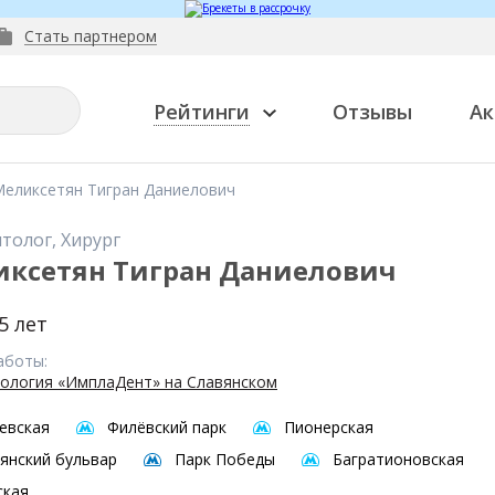
Стать партнером
Рейтинги
Отзывы
Ак
еликсетян Тигран Даниелович
толог, Хирург
ксетян Тигран Даниелович
5 лет
аботы:
ология «ИмплаДент» на Славянском
евская
Филёвский парк
Пионерская
янский бульвар
Парк Победы
Багратионовская
ская