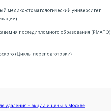
ный медико-стоматологический университет
икации)
академия последипломного образования (РМАПО)
рского (Циклы переподготовки)
й
плантологического лечения»