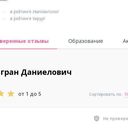
в рейтинге Имплантолог
в рейтинге Хирург
веренные отзывы
Образование
А
игран Даниелович
от 1 до 5
Сортировать по:
П
Не провер