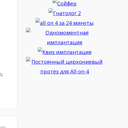
о,
ено