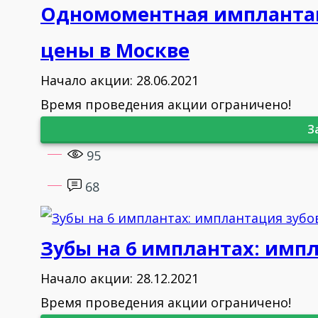
2010 - Процедуры костной аугме
Одномоментная имплантаци
2010 - Углубленное планировани
цены в Москве
2010 - Протетические решения н
Начало акции: 28.06.2021
Время проведения акции ограничено!
2010 - Поднятие дна гайморовой 
З
95
2010 - Расщепление кости и исп
68
2011 - Костная пластика. Подгот
инструментов
Зубы на 6 имплантах: импла
2012 - " Неотложная помощь при
Начало акции: 28.12.2021
стоматологическом приёме»
Время проведения акции ограничено!