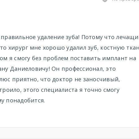
 правильное удаление зуба! Потому что лечащи
что хирург мне хорошо удалил зуб, костную тка
том я смогу без проблем поставить имплант на
ану Даниеловичу! Он профессионал, это
люс приятно, что доктор не заносчивый,
троило, этого специалиста я точно смогу
му понадобится.