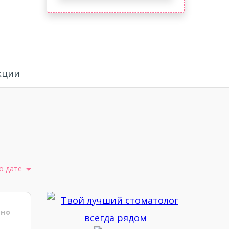
кции
о дате
ено