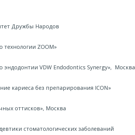
ситет Дружбы Народов
по технологии ZOOM»
о эндодонтии VDW Endodontics Synergy», Москва
ение кариеса без препарирования ICON»
чных оттисков», Москва
едевтики стоматологических заболеваний