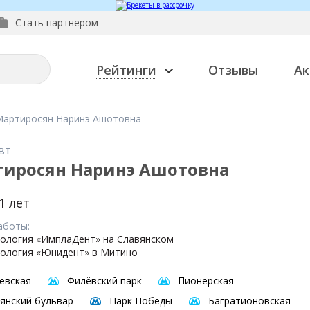
Стать партнером
Рейтинги
Отзывы
Ак
Мартиросян Наринэ Ашотовна
вт
иросян Наринэ Ашотовна
1 лет
аботы:
ология «ИмплаДент» на Славянском
ология «Юнидент» в Митино
евская
Филёвский парк
Пионерская
янский бульвар
Парк Победы
Багратионовская