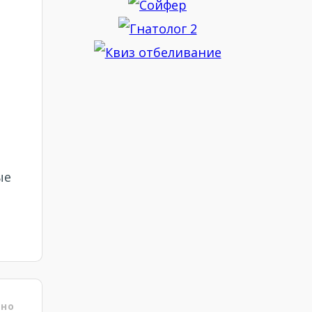
ые
ено