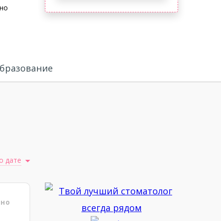
но
бразование
о дате
ено