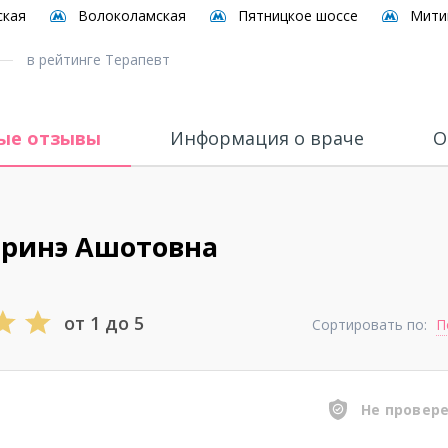
ская
Волоколамская
Пятницкое шоссе
Мити
в рейтинге Терапевт
ые отзывы
Информация о враче
О
аринэ Ашотовна
от 1 до 5
Сортировать по:
П
Не провер