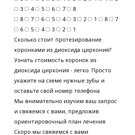
3
4
5
6
7
8
8
7
6
5
4
3
2
1
8
7
6
5
4
3
2
1
Сколько стоит протезирование
коронками из диоксида циркония?
Узнать стоимость коронок из
диоксида циркония - легко. Просто
укажите на схеме нужные зубы и
оставьте свой номер телефона
Мы внимательно изучим ваш запрос
и свяжемся с вами, предложив
ориентировочный план лечения
Скоро мы свяжемся с вами