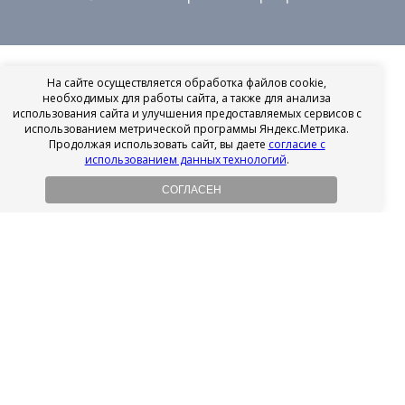
На сайте осуществляется обработка файлов cookie,
необходимых для работы сайта, а также для анализа
использования сайта и улучшения предоставляемых сервисов с
использованием метрической программы Яндекс.Метрика.
Продолжая использовать сайт, вы даете
согласие с
использованием данных технологий
.
СОГЛАСЕН
Рассрочка на имплантацию
Без первоначального взноса!
Подробнее
Осенний ценопад!
Подробнее
Ищешь врача?
Выбери своего стоматолога