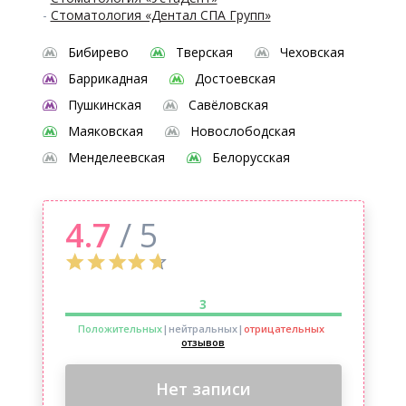
-
Стоматология «Дентал СПА Групп»
Бибирево
Тверская
Чеховская
Баррикадная
Достоевская
Пушкинская
Савёловская
Маяковская
Новослободская
Менделеевская
Белорусская
4.7
/ 5
3
Положительных
|нейтральных
|
отрицательных
отзывов
Нет записи