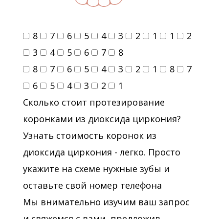
8
7
6
5
4
3
2
1
1
2
3
4
5
6
7
8
8
7
6
5
4
3
2
1
8
7
6
5
4
3
2
1
Сколько стоит протезирование
коронками из диоксида циркония?
Узнать стоимость коронок из
диоксида циркония - легко. Просто
укажите на схеме нужные зубы и
оставьте свой номер телефона
Мы внимательно изучим ваш запрос
и свяжемся с вами, предложив