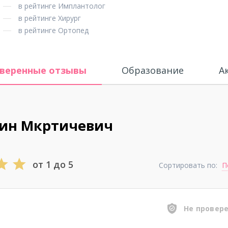
в рейтинге Имплантолог
в рейтинге Хирург
в рейтинге Ортопед
веренные отзывы
Образование
А
тин Мкртичевич
от 1 до 5
Сортировать по:
П
Не провер