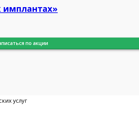
х имплантах»
аписаться по акции
ких услуг