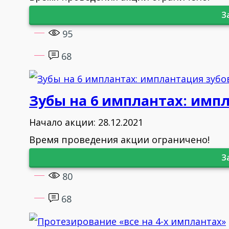
З
95
68
Зубы на 6 имплантах: импла
Начало акции: 28.12.2021
Время проведения акции ограничено!
З
80
68