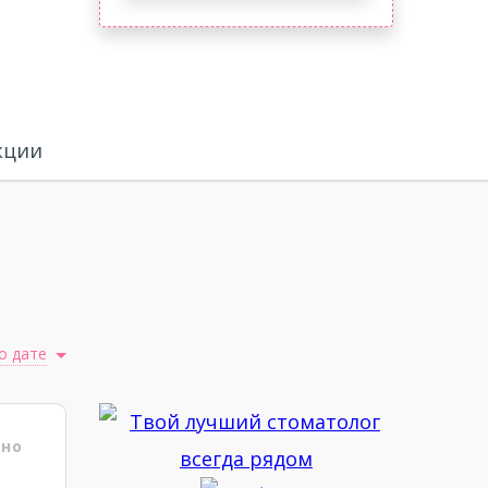
кции
о дате
ено