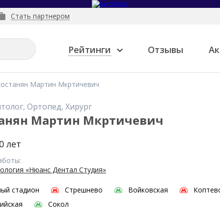
Стать партнером
Рейтинги
Отзывы
Ак
Костанян Мартин Мкртичевич
толог, Ортопед, Хирург
анян Мартин Мкртичевич
0 лет
аботы:
ология «Нюанс Дентал Студия»
ый стадион
Стрешнево
Войковская
Коптев
ийская
Сокол