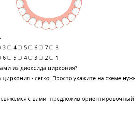
ь
3
4
5
6
7
8
6
5
4
3
2
1
ами из диоксида циркония?
 циркония - легко. Просто укажите на схеме ну
 свяжемся с вами, предложив ориентировочный