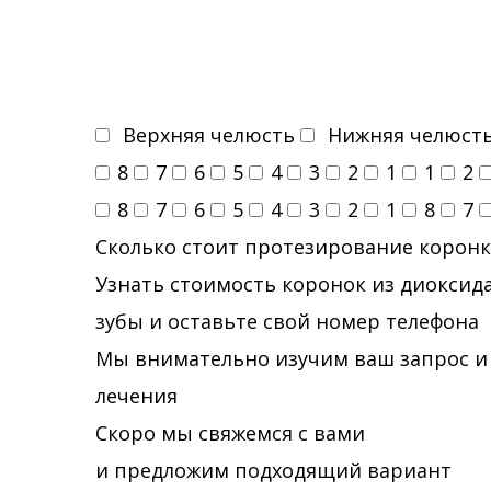
Верхняя челюсть
Нижняя челюст
8
7
6
5
4
3
2
1
1
2
8
7
6
5
4
3
2
1
8
7
Сколько стоит протезирование коронк
Узнать стоимость коронок из диоксида
зубы и оставьте свой номер телефона
Мы внимательно изучим ваш запрос и
лечения
Скоро мы свяжемся с вами
и предложим подходящий вариант