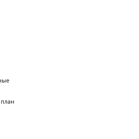
жные
 план