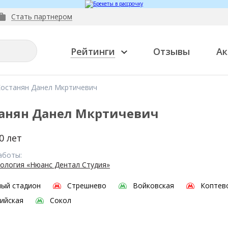
Стать партнером
Рейтинги
Отзывы
Ак
останян Данел Мкртичевич
анян Данел Мкртичевич
0 лет
аботы:
ология «Нюанс Дентал Студия»
ый стадион
Стрешнево
Войковская
Коптев
ийская
Сокол