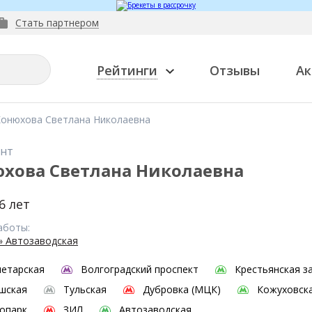
Стать партнером
Рейтинги
Отзывы
Ак
онюхова Светлана Николаевна
нт
хова Светлана Николаевна
6 лет
аботы:
у» Автозаводская
етарская
Волгоградский проспект
Крестьянская з
шская
Тульская
Дубровка (МЦК)
Кожуховск
опарк
ЗИЛ
Автозаводская