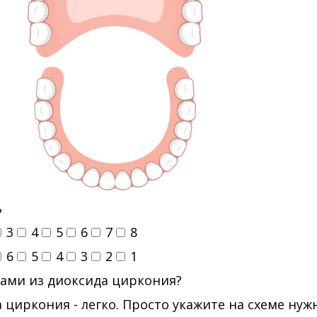
ь
3
4
5
6
7
8
6
5
4
3
2
1
ами из диоксида циркония?
 циркония - легко. Просто укажите на схеме ну