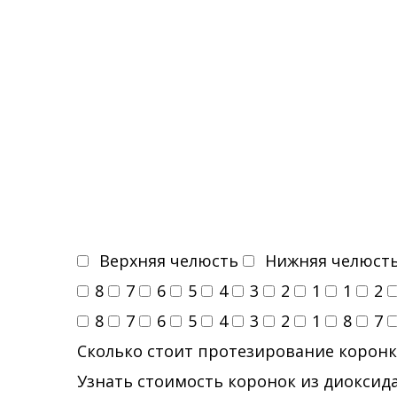
Верхняя челюсть
Нижняя челюст
8
7
6
5
4
3
2
1
1
2
8
7
6
5
4
3
2
1
8
7
Сколько стоит протезирование коронк
Узнать стоимость коронок из диоксида