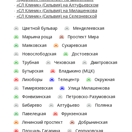
-
«СЛ Клиник» (Сильвия) на Алтуфьевском
-
«СЛ Клиник» (Сильвия) на Милашенкова
-
«СЛ Клиник» (Сильвия) на Селезневской
Цветной бульвар
Менделеевская
Марьина роща
Проспект Мира
Маяковская
Сухаревская
Новослободская
Достоевская
Трубная
Чеховская
Дмитровская
Бутырская
Владыкино (МЦК)
Лихоборы
Телецентр
Окружная
Тимирязевская
Улица Милашенкова
Фонвизинская
Петровско-Разумовская
Бибирево
Алтуфьево
Полянка
Павелецкая
Фрунзенская
Ленинский проспект
Добрынинская
Площадь Гагарина
Серпуховская