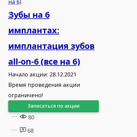
аугментации:Костные материалы или
Зубы на 6
сегментарная остеотомия» — Жорж
Кюри
имплантах:
2016 - курс «Продвинутые
имплантация зубов
хирургические методики в
all-on-6 (все на 6)
имплантологии» — Паскаль
Валентини
Начало акции: 28.12.2021
Время проведения акции
2017 - имплантационная система
Straumann:базовый курс — Макаров
ограничено!
Н.А., г. Москва, Россия
Записаться по акции
80
68