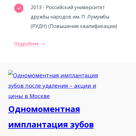
2013 - Российский университет
дружбы народов им. П. Лумумбы
(РУДН) (Повышение квалификации)
Подробнее
Повышение квалификации
2008 - Повышение квалификации по
теме "Стоматологическая
имплантология" в Московском
государственном медико-
стоматологическом университете
Одномоментная
2013 - В NAIAD (national academy of
имплантация зубов
implantology and aesthetic dentistry)