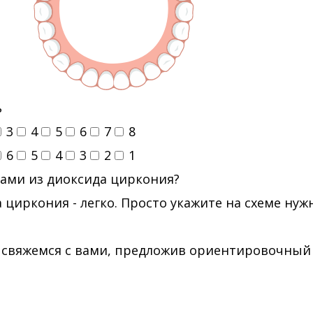
ь
3
4
5
6
7
8
6
5
4
3
2
1
ами из диоксида циркония?
 циркония - легко. Просто укажите на схеме ну
 свяжемся с вами, предложив ориентировочный