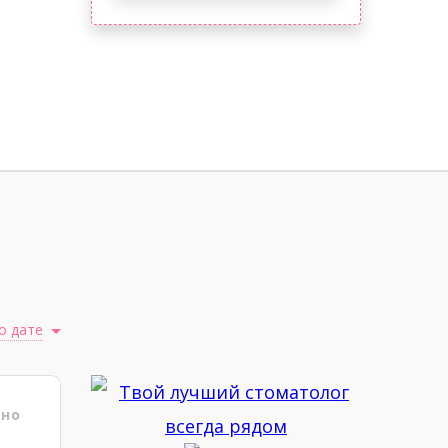
о дате
ено