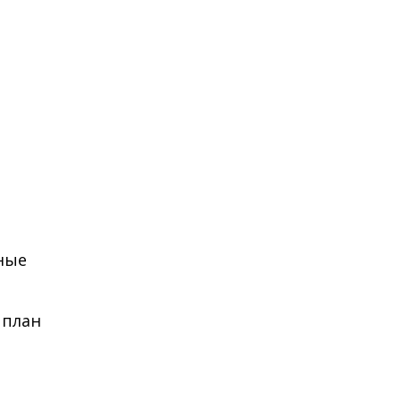
жные
 план