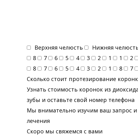
Верхняя челюсть
Нижняя челюст
8
7
6
5
4
3
2
1
1
2
8
7
6
5
4
3
2
1
8
7
Сколько стоит протезирование коронк
Узнать стоимость коронок из диоксида
зубы и оставьте свой номер телефона
Мы внимательно изучим ваш запрос и
лечения
Скоро мы свяжемся с вами