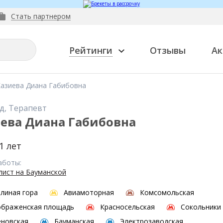
Стать партнером
Рейтинги
Отзывы
Ак
азиева Диана Габибовна
д, Терапевт
ева Диана Габибовна
1 лет
аботы:
лист на Бауманской
линая гора
Авиамоторная
Комсомольская
ображенская площадь
Красносельская
Сокольники
новская
Бауманская
Электрозаводская