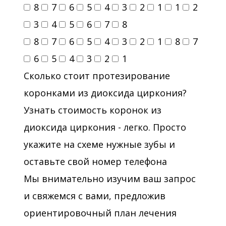
8
7
6
5
4
3
2
1
1
2
3
4
5
6
7
8
8
7
6
5
4
3
2
1
8
7
6
5
4
3
2
1
Сколько стоит протезирование
коронками из диоксида циркония?
Узнать стоимость коронок из
диоксида циркония - легко. Просто
укажите на схеме нужные зубы и
оставьте свой номер телефона
Мы внимательно изучим ваш запрос
и свяжемся с вами, предложив
ориентировочный план лечения