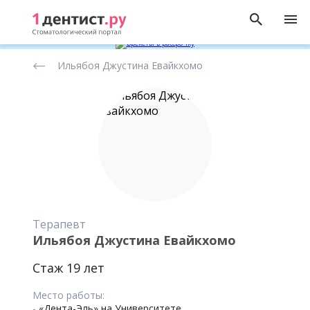
Рейтинг
Ильябоя Джустина Евайкхомо
стоматологов
Терапевт
Ильябоя Джустина Евайкхомо
Стаж 19 лет
Место работы:
-
«Дента-Эль» на Университете